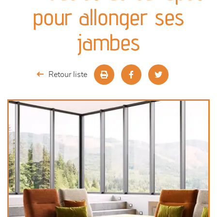
canapés et fauteuils
pour allonger ses
séjours
jambes
meubles de complément
Retour liste
chambres et dressing
literie
décoration