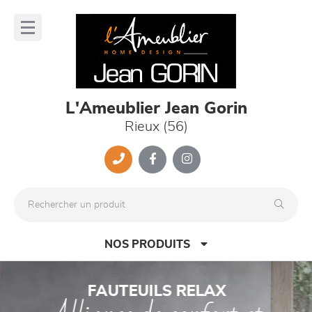
Panneau de gestion des cookies
lose
nu
L'Ameublier Jean Gorin
Rieux (56)
NOS PRODUITS
Previous
Nex
FAUTEUILS RELAX