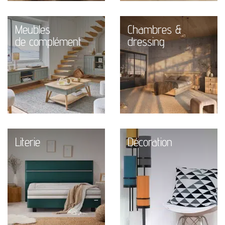
Meubles
Chambres &
de complément
dressing
Literie
Décoration