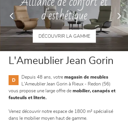
Alliance de confort et
canapés et fauteuils
d'esthétique
séjours
meubles de complément
DÉCOUVRIR LA GAMME
chambres et dressing
L'Ameublier Jean Gorin
literie
Depuis 48 ans, votre
magasin de meubles
D
décoration
L'Ameublier Jean Gorin à Rieux - Redon (56)
vous propose une large offre de
mobilier, canapés et
fauteuils et literie.
Venez découvrir notre espace de 1800 m² spécialisé
dans le mobilier moyen haut de gamme.